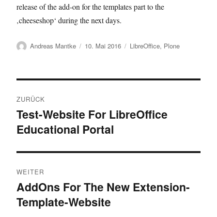
release of the add-on for the templates part to the
‚cheeseshop‘ during the next days.
Autor
Veröffentlicht
Kategorien
Andreas Mantke
10. Mai 2016
LibreOffice
,
Plone
am
Beitragsnavigation
ZURÜCK
Test-Website For LibreOffice
Vorheriger
Educational Portal
Beitrag:
WEITER
AddOns For The New Extension-
Nächster
Template-Website
Beitrag: