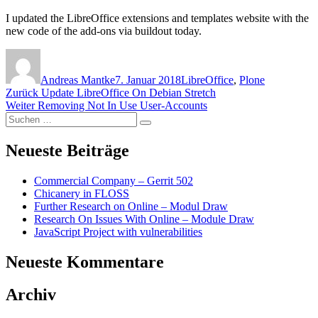
I updated the LibreOffice extensions and templates website with the
new code of the add-ons via buildout today.
Autor
Veröffentlicht
Kategorien
am
Andreas Mantke
7. Januar 2018
LibreOffice
,
Plone
Beitragsnavigation
Vorheriger
Zurück
Update LibreOffice On Debian Stretch
Nächster
Beitrag:
Weiter
Removing Not In Use User-Accounts
Suchen
Beitrag:
Suchen
nach:
Neueste Beiträge
Commercial Company – Gerrit 502
Chicanery in FLOSS
Further Research on Online – Modul Draw
Research On Issues With Online – Module Draw
JavaScript Project with vulnerabilities
Neueste Kommentare
Archiv