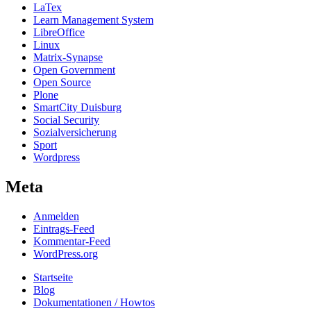
LaTex
Learn Management System
LibreOffice
Linux
Matrix-Synapse
Open Government
Open Source
Plone
SmartCity Duisburg
Social Security
Sozialversicherung
Sport
Wordpress
Meta
Anmelden
Eintrags-Feed
Kommentar-Feed
WordPress.org
Startseite
Blog
Dokumentationen / Howtos