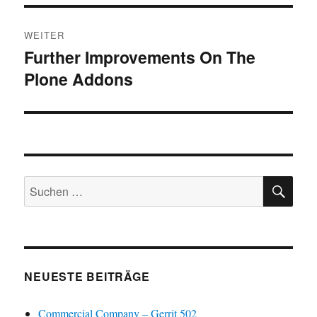
WEITER
Further Improvements On The
Nächster
Plone Addons
Beitrag:
SU
Suchen
nach:
NEUESTE BEITRÄGE
Commercial Company – Gerrit 502