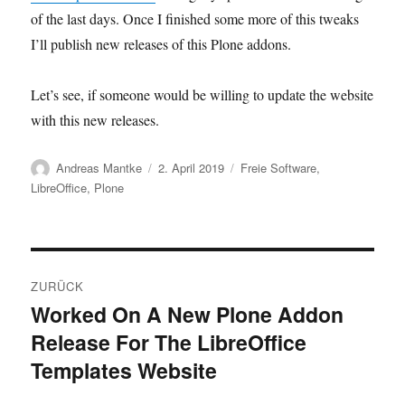
of the last days. Once I finished some more of this tweaks
I’ll publish new releases of this Plone addons.
Let’s see, if someone would be willing to update the website
with this new releases.
Autor
Veröffentlicht
Kategorien
Andreas Mantke
2. April 2019
Freie Software
,
am
LibreOffice
,
Plone
Beitragsnavigation
ZURÜCK
Worked On A New Plone Addon
Vorheriger
Release For The LibreOffice
Beitrag:
Templates Website