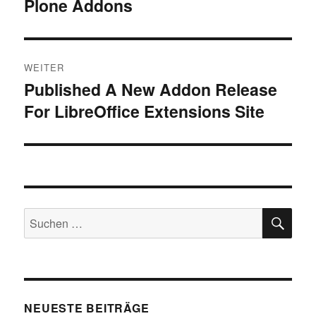
Plone Addons
Beitrag:
WEITER
Published A New Addon Release
Nächster
For LibreOffice Extensions Site
Beitrag:
SU
Suchen
nach:
NEUESTE BEITRÄGE