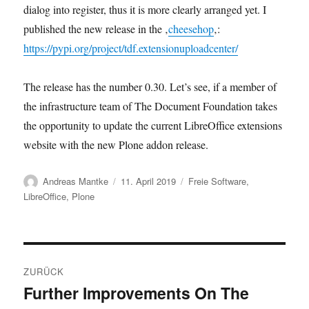
dialog into register, thus it is more clearly arranged yet. I
published the new release in the ‚
cheesehop
‚:
https://pypi.org/project/tdf.extensionuploadcenter/
The release has the number 0.30. Let’s see, if a member of
the infrastructure team of The Document Foundation takes
the opportunity to update the current LibreOffice extensions
website with the new Plone addon release.
Autor
Veröffentlicht
Kategorien
Andreas Mantke
11. April 2019
Freie Software
,
am
LibreOffice
,
Plone
Beitragsnavigation
ZURÜCK
Further Improvements On The
Vorheriger