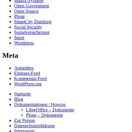
Matrix-Synapse
Open Government
Open Source
Plone
SmartCity Duisburg
Social Security
Sozialversicherung
Sport
Wordpress
Meta
Anmelden
Eintrags-Feed
Kommentar-Feed
WordPress.org
Startseite
Blog
Dokumentationen / Howtos
LibreOffice – Dokumente
Plone – Dokumente
Zur Person
Datenschutzerklärung
Impressum