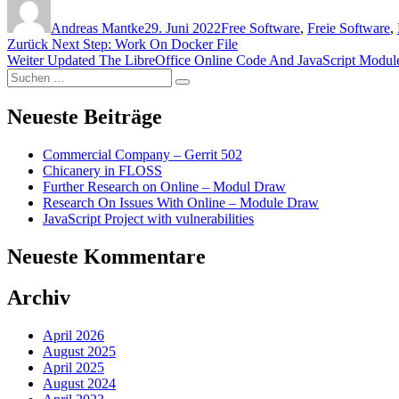
am
Andreas Mantke
29. Juni 2022
Free Software
,
Freie Software
,
Beitragsnavigation
Vorheriger
Zurück
Next Step: Work On Docker File
Nächster
Beitrag:
Weiter
Updated The LibreOffice Online Code And JavaScript Modul
Suchen
Beitrag:
Suchen
nach:
Neueste Beiträge
Commercial Company – Gerrit 502
Chicanery in FLOSS
Further Research on Online – Modul Draw
Research On Issues With Online – Module Draw
JavaScript Project with vulnerabilities
Neueste Kommentare
Archiv
April 2026
August 2025
April 2025
August 2024