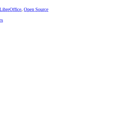
LibreOffice
,
Open Source
es