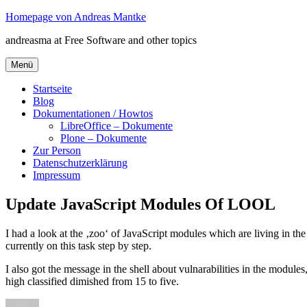
Zum
Homepage von Andreas Mantke
Inhalt
andreasma at Free Software and other topics
springen
Menü
Startseite
Blog
Dokumentationen / Howtos
LibreOffice – Dokumente
Plone – Dokumente
Zur Person
Datenschutzerklärung
Impressum
Update JavaScript Modules Of LOOL
I had a look at the ‚zoo‘ of JavaScript modules which are living in t
currently on this task step by step.
I also got the message in the shell about vulnarabilities in the module
high classified dimished from 15 to five.
Autor
Veröffentlicht
Kategorien