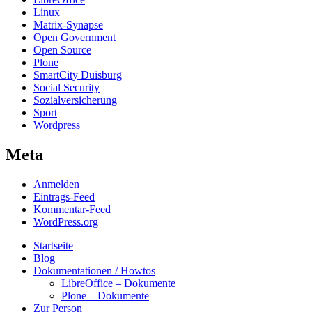
Linux
Matrix-Synapse
Open Government
Open Source
Plone
SmartCity Duisburg
Social Security
Sozialversicherung
Sport
Wordpress
Meta
Anmelden
Eintrags-Feed
Kommentar-Feed
WordPress.org
Startseite
Blog
Dokumentationen / Howtos
LibreOffice – Dokumente
Plone – Dokumente
Zur Person