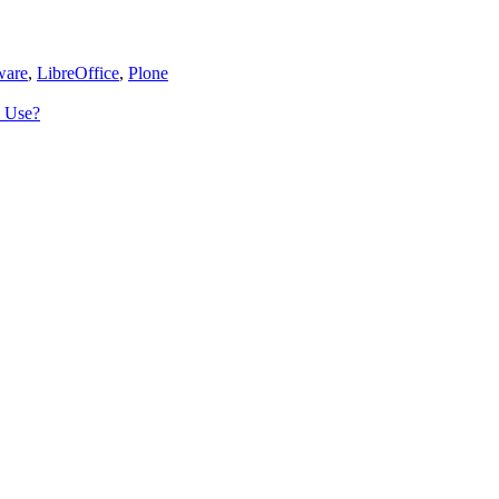
n
ware
,
LibreOffice
,
Plone
n Use?