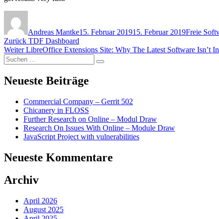
Autor
Veröffentlicht
Kategorie
am
Andreas Mantke
15. Februar 2019
15. Februar 2019
Freie Soft
Beitragsnavigation
Vorheriger
Zurück
TDF Dashboard
Nächster
Beitrag:
Weiter
LibreOffice Extensions Site: Why The Latest Software Isn’t I
Suchen
Beitrag:
Suchen
nach:
Neueste Beiträge
Commercial Company – Gerrit 502
Chicanery in FLOSS
Further Research on Online – Modul Draw
Research On Issues With Online – Module Draw
JavaScript Project with vulnerabilities
Neueste Kommentare
Archiv
April 2026
August 2025
April 2025