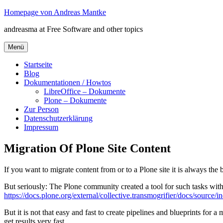
Zum
Homepage von Andreas Mantke
Inhalt
andreasma at Free Software and other topics
springen
Menü
Startseite
Blog
Dokumentationen / Howtos
LibreOffice – Dokumente
Plone – Dokumente
Zur Person
Datenschutzerklärung
Impressum
Migration Of Plone Site Content
If you want to migrate content from or to a Plone site it is always the
But seriously: The Plone community created a tool for such tasks with
https://docs.plone.org/external/collective.transmogrifier/docs/source/
But it is not that easy and fast to create pipelines and blueprints fo
get results very fast.