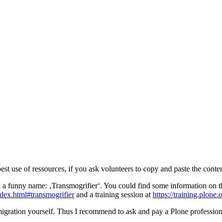
 best use of ressources, if you ask volunteers to copy and paste the cont
 a funny name: ‚Transmogrifier‘. You could find some information on th
index.html#transmogrifier
and a training session at
https://training.plone.
r a migration yourself. Thus I recommend to ask and pay a Plone professio